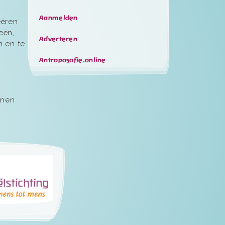
Aanmelden
eëren
eën,
Adverteren
n en te
Antroposofie.online
nnen