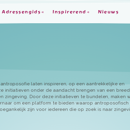
Adressengids
Inspirerend
Nieuws
e antroposofie laten inspireren, op een aantrekkelijke en
eze initiatieven onder de aandacht brengen van een breed
 en zingeving. Door deze initiatieven te bundelen, maken 
 ernaar om een platform te bieden waarop antroposofisch
oegankelijk zijn voor iedereen die op zoek is naar zingev