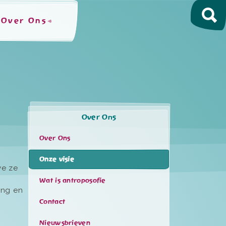
Over Ons
Over Ons
Over Ons
Onze visie
we ze
Wat is antroposofie
ing en
Contact
Nieuwsbrieven